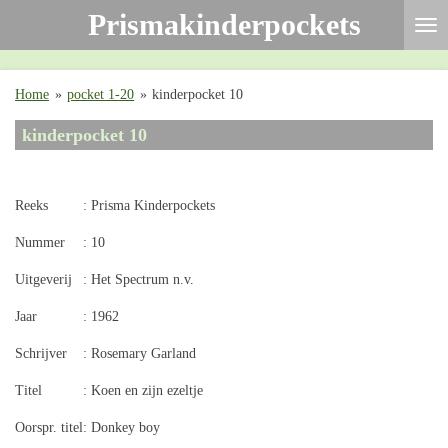
Prismakinderpockets
Ga
direct
naar
de
Home
»
pocket 1-20
»
kinderpocket 10
hoofdinhoud
kinderpocket 10
Reeks
: Prisma Kinderpockets
Nummer
: 10
Uitgeverij
: Het Spectrum n.v.
Jaar
: 1962
Schrijver
: Rosemary Garland
Titel
: Koen en zijn ezeltje
Oorspr. titel
: Donkey boy