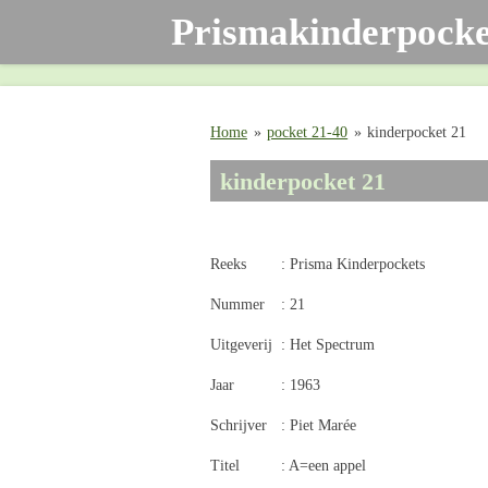
Prismakinderpocke
Ga
direct
naar
de
hoofdinhoud
Home
»
pocket 21-40
»
kinderpocket 21
kinderpocket 21
Reeks
: Prisma Kinderpockets
Nummer
: 21
Uitgeverij
: Het Spectrum
Jaar
: 1963
Schrijver
: Piet Marée
Titel
: A=een appel