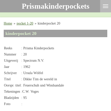
Prismakinderpockets
Ga
direct
naar
de
Home
»
pocket 1-20
»
kinderpocket 20
hoofdinhoud
kinderpocket 20
Reeks
: Prisma Kinderpockets
Nummer
: 20
Uitgeverij
: Spectrum N.V.
Jaar
: 1962
Schrijver
: Ursula Wölfel
Titel
: Dikke Tim de wereld in
Oorspr. titel
: Feuerschuh und Windsandale
Tekeningen
:C.W. Voges
Bladzijden
: 95
Foto
: