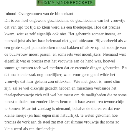
Inhoud
: Overgenomen van de binnenkant:
Dit is een heel ongewone geschiedenis: de geschiedenis van het vrouwtje
dat van tijd tot tijd zo klein werd als een theelepeltje. Hoe dat precies
kwam, wist ze zelf eigenlijk ook niet. Het gebeurde zomaar ineens, en
meestal juist als het haar helemaal niet goed uitkwam. Bijvoorbeeld als ze
een grote stapel pannenkoeken moest bakken of als ze op het zoontje van
de buurvrouw moest passen, en soms iets veel moeilijkers. Niemand wist
eigenlijk wat er precies met het vrouwtje aan de hand was, hoewel
sommige mensen toch wel merkten dat er vreemde dingen gebeurden. En
dat maakte de zaak nog moeilijker, want voor geen goud wilde het
vrouwtje dat haar geheim zou uitlekken. 'Wie niet groot is, moet slim
zijn' zal ze wel dikwijls gedacht hebben en misschien verbaasde het
theelepelvrouwtje zich zélf wel het meest om de malligheden die ze soms
moest uithalen om zonder kleerscheuren uit haar avonturen tevoorschijn
te komen. Maar tot vandaag is niemand, behalve de dieren en dat ene
kleine meisje (en haar eigen man natuurlijk), te weten gekomen hoe
precies de vork aan de steel zat met dat slimme vrouwtje dat soms zo
klein werd als een theelepeltje.