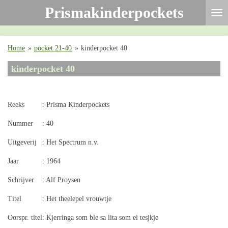
Prismakinderpockets
Ga
direct
naar
de
Home
»
pocket 21-40
»
kinderpocket 40
hoofdinhoud
kinderpocket 40
Reeks
: Prisma Kinderpockets
Nummer
: 40
Uitgeverij
: Het Spectrum n.v.
Jaar
: 1964
Schrijver
: Alf Proysen
Titel
: Het theelepel vrouwtje
Oorspr. titel
: Kjerringa som ble sa lita som ei tesjkje