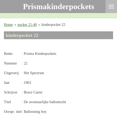
Prismakinderpockets
Ga
direct
naar
de
Home
»
pocket 21-40
»
kinderpocket 22
hoofdinhoud
kinderpocket 22
Reeks
: Prisma Kinderpockets
Nummer
: 22
Uitgeverij
: Het Spectrum
Jaar
: 1963
Schrijver
: Bruce Carter
Titel
: De avontuurlijke ballontocht
Oorspr. titel
: Ballooning boy