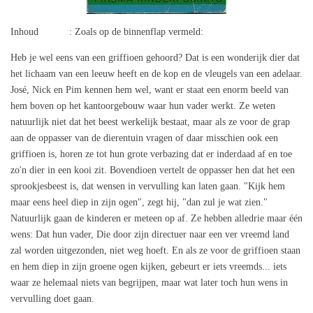
Inhoud : Zoals op de binnenflap vermeld:
Heb je wel eens van een griffioen gehoord? Dat is een wonderijk dier dat
het lichaam van een leeuw heeft en de kop en de vleugels van een adelaar.
José, Nick en Pim kennen hem wel, want er staat een enorm beeld van
hem boven op het kantoorgebouw waar hun vader werkt. Ze weten
natuurlijk niet dat het beest werkelijk bestaat, maar als ze voor de grap
aan de oppasser van de dierentuin vragen of daar misschien ook een
griffioen is, horen ze tot hun grote verbazing dat er inderdaad af en toe
zo'n dier in een kooi zit. Bovendioen vertelt de oppasser hen dat het een
sprookjesbeest is, dat wensen in vervulling kan laten gaan. "Kijk hem
maar eens heel diep in zijn ogen", zegt hij, "dan zul je wat zien."
Natuurlijk gaan de kinderen er meteen op af. Ze hebben alledrie maar één
wens: Dat hun vader, Die door zijn directuer naar een ver vreemd land
zal worden uitgezonden, niet weg hoeft. En als ze voor de griffioen staan
en hem diep in zijn groene ogen kijken, gebeurt er iets vreemds... iets
waar ze helemaal niets van begrijpen, maar wat later toch hun wens in
vervulling doet gaan.