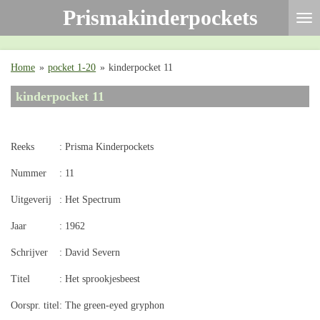
Prismakinderpockets
Ga
direct
naar
de
Home
»
pocket 1-20
»
kinderpocket 11
hoofdinhoud
kinderpocket 11
Reeks
: Prisma Kinderpockets
Nummer
: 11
Uitgeverij
: Het Spectrum
Jaar
: 1962
Schrijver
: David Severn
Titel
: Het sprookjesbeest
Oorspr. titel
: The green-eyed gryphon