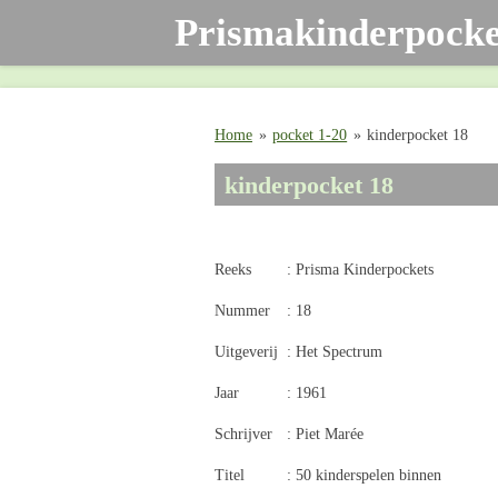
Prismakinderpocke
Ga
direct
naar
de
hoofdinhoud
Home
»
pocket 1-20
»
kinderpocket 18
kinderpocket 18
Reeks
: Prisma Kinderpockets
Nummer
: 18
Uitgeverij
: Het Spectrum
Jaar
: 1961
Schrijver
: Piet Marée
Titel
: 50 kinderspelen binnen