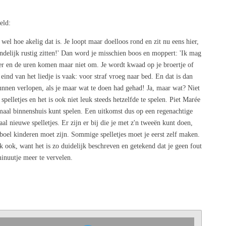
eld:
wel hoe akelig dat is. Je loopt maar doelloos rond en zit nu eens hier,
indelijk rustig zitten!' Dan word je misschien boos en moppert: 'Ik mag
iger en de uren komen maar niet om. Je wordt kwaad op je broertje of
t eind van het liedje is vaak: voor straf vroeg naar bed. En dat is dan
kunnen verlopen, als je maar wat te doen had gehad! Ja, maar wat? Niet
pelletjes en het is ook niet leuk steeds hetzelfde te spelen. Piet Marée
llemaal binnenshuis kunt spelen. Een uitkomst dus op een regenachtige
maal nieuwe spelletjes. Er zijn er bij die je met z'n tweeën kunt doen,
boel kinderen moet zijn. Sommige spelletjes moet je eerst zelf maken.
jk ook, want het is zo duidelijk beschreven en getekend dat je geen fout
inuutje meer te vervelen.